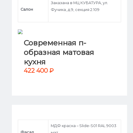
Заказана в МЦ КУБАТУРА, ул.
Салон
Фучика, д.9, секция 2.109
Современная п-
образная матовая
кухня
422 400
₽
МДФ краска – Slide-S01 RAL 9003
Фасад
мат