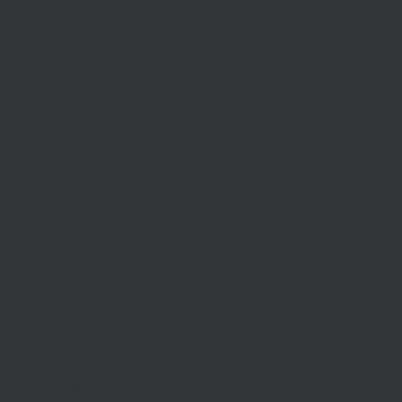
Угловые
П-образные
С барной стойкой
С островом
Кухни до потолка
Встроенные
По цвету
Светлые
Тёмные
Белые
Голубые
Зелёные