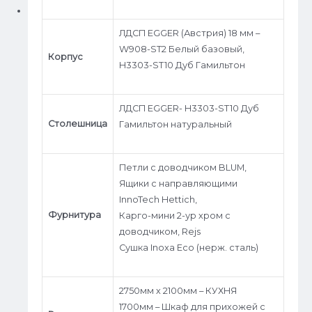
ЛДСП EGGER (Австрия) 18 мм –
W908-ST2 Белый базовый,
Корпус
H3303-ST10 Дуб Гамильтон
ЛДСП EGGER- H3303-ST10 Дуб
Столешница
Гамильтон натуральный
Петли c доводчиком BLUM,
Ящики с направляющими
InnoTech Hettich,
Фурнитура
Карго-мини 2-ур хром с
доводчиком, Rejs
Сушка Inoxa Eco (нерж. сталь)
2750мм х 2100мм – КУХНЯ
1700мм – Шкаф для прихожей с