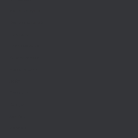
Матовые кухни
Кухни с патиной
По стилю
Современные
Классические
Неоклассика
Лофт
Прованс
Кантри
Хай тек
Модерн