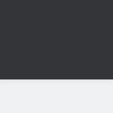
Гарантия
Доставка
Как оформить заказ
Оплата
Отзывы
Видео наших работ
Распродажа
ЧаВО