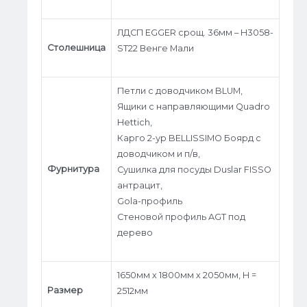
ЛДСП EGGER срощ. 36мм – H3058-
Столешница
ST22 Венге Мали
Петли c доводчиком BLUM,
Ящики с направляющими Quadro
Hettich,
Карго 2-ур BELLISSIMO Боярд с
доводчиком и п/в,
Фурнитура
Сушилка для посуды Duslar FISSO
антрацит,
Gola-профиль
Стеновой профиль AGT под
дерево
1650мм х 1800мм х 2050мм, Н =
Размер
2512мм