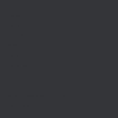
Красные
Серые
Черные
Черно-белые
Мебель
Контакты
Расчет кухни онлайн
О компании
Сертификаты
Из чего сделаны кухни ELEGRUM
Распродажа
Рассрочка