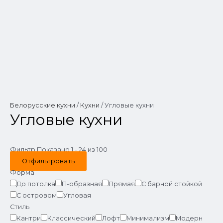
Белорусские кухни
/
Кухни
/ Угловые кухни
Угловые кухни
Фильтр
Показано 1 - 24 из 100
Отфильтровать
Форма
До потолка
П-образная
Прямая
С барной стойкой
С островом
Угловая
Стиль
Кантри
Классический
Лофт
Минимализм
Модерн