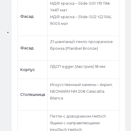
МДФ краска – Slide-S01 т19 Tikk
Y467 мат
Фасад
МДФ краска – Slide-S02 т22 RAL
9003 мат
Z1 шампань/стекло прозрачное
Фасад
бронза (Planibel Bronze)
ЛДСП egger (Австрия) 18 мм
Корпус
Искусственный камень – Акрил,
NEOMARM NM 208 Calacatta
Столешница
Blanca
Петли c доводчиком Hettich
Ящики с направляющими
InnoTech Hettich