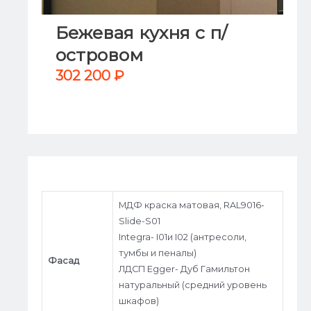
Бежевая кухня с п/
островом
302 200
₽
МДФ краска матовая, RAL9016-
Slide-S01
Integra- I01и I02 (антресоли,
тумбы и пеналы)
Фасад
ЛДСП Egger- Дуб Гамильтон
натуральный (средний уровень
шкафов)