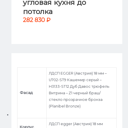
угловая кухня до
потолка
282 830
₽
ЛДСП EGGER (Австрия) 18 мм –
U702-ST9 Кашемир серый –
H3133-ST12 Дуб Давос трюфель
Фасад
Витрина – Z1 черный браш/
стекло прозрачное бронза
(Planibel Bronze)
ЛДСП egger (Австрия) 18 мм
Корпус