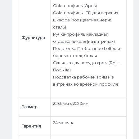
Gola-профиль (Opes)
Gola-профиль LED для верхних
шкафов inox (цветная нерж.
сталь)
Ручка-профиль накладная,
Фурнитура
отделка никель (на витринах)
Подстолье П-образное Loft для
барных стоек, белая
Сушилка для посуды хром (Rejs-
Польша)
Подсветка рабочей зоны и в
витринах во врезном профиле
2530мм х 2520мм
Размер
24 месяца
Гарантия