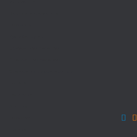
Минимализм
В скандинавском стиле
По фасаду
Кухни без ручек
С рамочными фасадами
С радиусными фасадами
С декоративной фрезеровкой
По цене
Недорогие
Элитные
По форме
Прямые