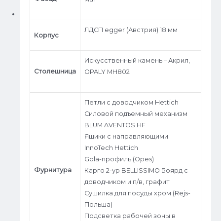
ЛДСП egger (Австрия) 18 мм
Корпус
Искусственный камень – Акрил,
Столешница
OPALY МН802
Петли c доводчиком Hettich
Силовой подъемный механизм
BLUM AVENTOS HF
Ящики с направляющими
InnoTech Hettich
Gola-профиль (Opes)
Фурнитура
Карго 2-ур BELLISSIMO Боярд с
доводчиком и п/в, графит
Сушилка для посуды хром (Rejs-
Польша)
Подсветка рабочей зоны в