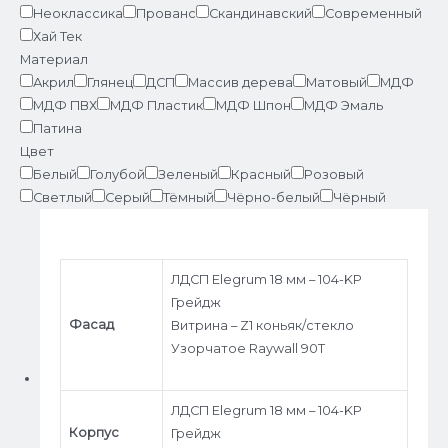
Неоклассика
Прованс
Скандинавский
Современный
Хай Тек
Материал
Акрил
Глянец
ДСП
Массив дерева
Матовый
МДФ
МДФ ПВХ
МДФ Пластик
МДФ Шпон
МДФ Эмаль
Патина
Цвет
Белый
Голубой
Зеленый
Красный
Розовый
Светлый
Серый
Тёмный
Чёрно-белый
Чёрный
ЛДСП Elegrum 18 мм – 104-KP
Грейдж
Фасад
Витрина – Z1 коньяк/стекло
Узорчатое Raywall 90T
ЛДСП Elegrum 18 мм – 104-KP
Корпус
Грейдж