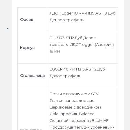
ЛДСП Egger 18 мм-H1399-ST10 Дуб
Фасад
Денвер трюфель
E-H3133-ST12 Дуб Давос
трюфель., ЛДСП egger (Австрия)
Корпус
18 мм
EGGER 40 мм H3133-ST12 Дуб
Столешница
Давос трюфель
Петли с доводчиком GTV
Ящики- направляющие
шариковые с доводчиком
Gola -профиль Balance
Складной подъемник BLUM HF
Посудосушитель 2-х уровневый-