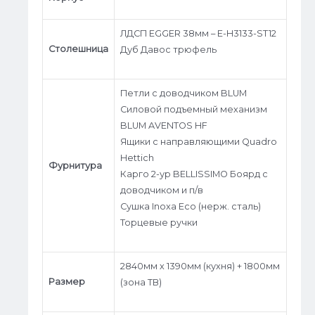
ЛДСП EGGER 38мм – E-H3133-ST12
Столешница
Дуб Давос трюфель
Петли c доводчиком BLUM
Силовой подъемный механизм
BLUM AVENTOS HF
Ящики с направляющими Quadro
Hettich
Фурнитура
Карго 2-ур BELLISSIMO Боярд с
доводчиком и п/в
Сушка Inoxa Eco (нерж. сталь)
Торцевые ручки
2840мм х 1390мм (кухня) + 1800мм
Размер
(зона ТВ)