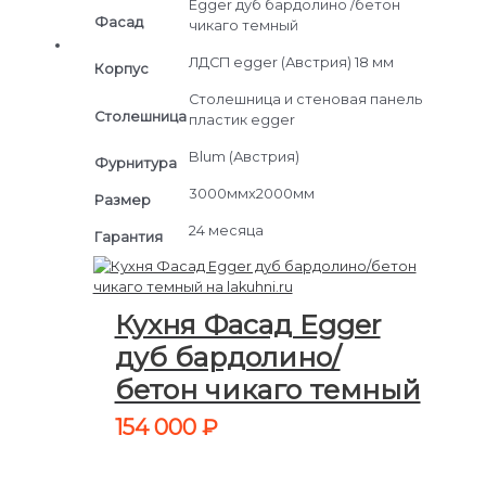
Egger дуб бардолино /бетон
Фасад
чикаго темный
ЛДСП egger (Австрия) 18 мм
Корпус
Столешница и стеновая панель
Столешница
пластик egger
Blum (Австрия)
Фурнитура
3000ммх2000мм
Размер
24 месяца
Гарантия
Кухня Фасад Egger
дуб бардолино/
бетон чикаго темный
154 000
₽