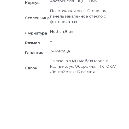
Австрийский ЛДСП 18мм
Корпус
Пластиковая снег; Стеновая
панель закаленное стекло с
Cтолешница
фотопечатью
Hettich,Blum
Фурнитура
–
Размер
24 месяца
Гарантия
Заказана в МЦ МебельМолл, г.
Колпино, ул. Оборонная, ТК "ОКА"
Салон
/Лента2 этаж 13 секция