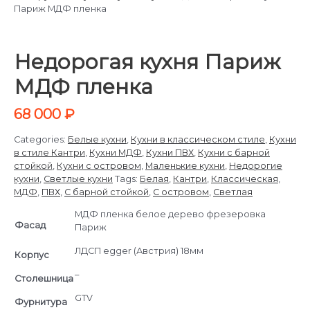
Париж МДФ пленка
Недорогая кухня Париж
МДФ пленка
68 000
₽
Categories:
Белые кухни
,
Кухни в классическом стиле
,
Кухни
в стиле Кантри
,
Кухни МДФ
,
Кухни ПВХ
,
Кухни с барной
стойкой
,
Кухни с островом
,
Маленькие кухни
,
Недорогие
кухни
,
Светлые кухни
Tags:
Белая
,
Кантри
,
Классическая
,
МДФ
,
ПВХ
,
С барной стойкой
,
С островом
,
Светлая
МДФ пленка белое дерево фрезеровка
Фасад
Париж
ЛДСП egger (Австрия) 18мм
Корпус
–
Cтолешница
GTV
Фурнитура