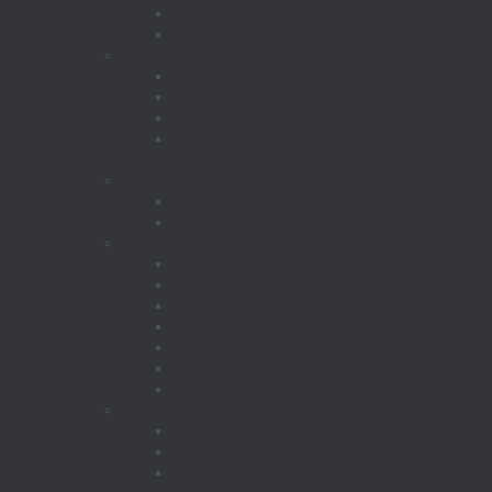
Минимализм
В скандинавском стиле
По фасаду
Кухни без ручек
С рамочными фасадами
С радиусными фасадами
С декоративной
фрезеровкой
По цене
Недорогие
Элитные
По форме
Прямые
Угловые
П-образные
С барной стойкой
С островом
Кухни до потолка
Встроенные
По цвету
Светлые
Тёмные
Белые