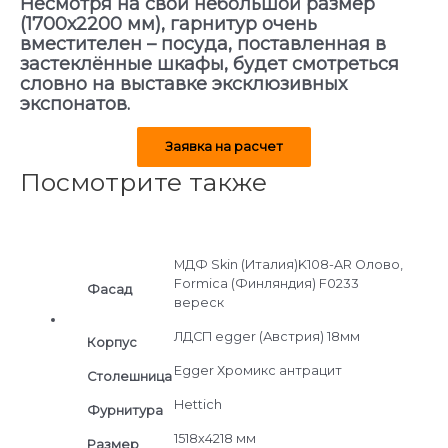
Несмотря на свой небольшой размер
(1700х2200 мм), гарнитур очень
вместителен – посуда, поставленная в
застеклённые шкафы, будет смотреться
словно на выставке эксклюзивных
экспонатов.
Заявка на расчет
Посмотрите также
МДФ Skin (Италия)K108-AR Олово,
Formica (Финляндия) F0233
Фасад
вереск
ЛДСП egger (Австрия) 18мм
Корпус
Egger Хромикс антрацит
Cтолешница
Hettich
Фурнитура
1518х4218 мм
Размер