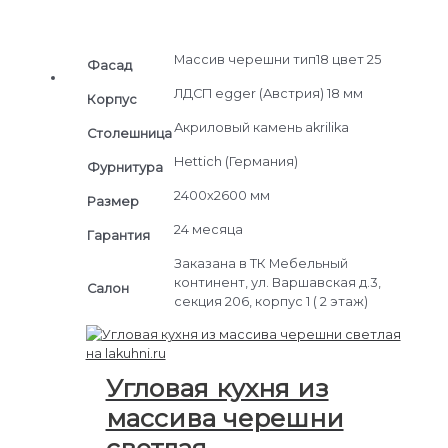
Массив черешни тип18 цвет 25
Фасад
ЛДСП egger (Австрия) 18 мм
Корпус
Акриловый камень akrilika
Столешница
Hettich (Германия)
Фурнитура
2400х2600 мм
Размер
24 месяца
Гарантия
Заказана в ТК Мебельный
континент, ул. Варшавская д.3,
Салон
секция 206, корпус 1 ( 2 этаж)
Угловая кухня из
массива черешни
светлая