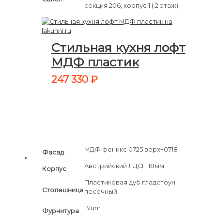
секция 206, корпус 1 ( 2 этаж)
Стильная кухня лофт
МДФ пластик
247 330
₽
МДФ феникс 0725 верх+0718
Фасад
Австрийский ЛДСП 18мм
Корпус
Пластиковая дуб гладстоун
Cтолешница
песочный
Blum
Фурнитура