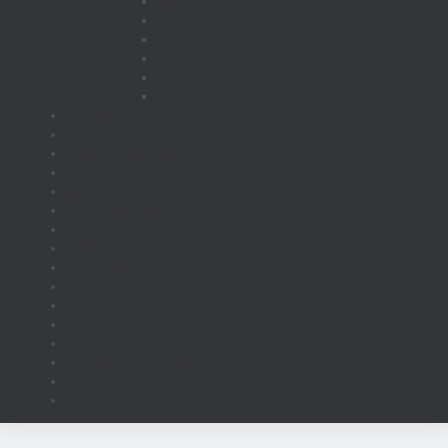
Голубые
Зелёные
Красные
Серые
Черные
Черно-белые
Мебель
Контакты
Расчет кухни онлайн
О компании
Сертификаты
Из чего сделаны кухни ELEGRUM
Распродажа
Рассрочка
Гарантия
Доставка
Как оформить заказ
Оплата
Отзывы
Видео наших работ
Распродажа
ЧаВО