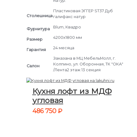
натур."
Пластиковая ЭГГЕР ST37 Дуб
Столешница
галифакс натур
Blum, Квадро
Фурнитура
4200х1800 мм
Размер
24 месяца
Гарантия
Заказана в МЦ МебельМолл, г.
Колпино, ул. Оборонная, ТК "ОКА"
Салон
/Лента2 этаж 13 секция
Кухня лофт из МДФ
угловая
486 750
₽