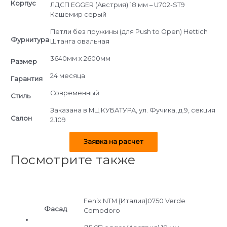
Корпус
ЛДСП EGGER (Австрия) 18 мм – U702-ST9
Кашемир серый
Петли без пружины (для Push to Open) Hettich
Фурнитура
Штанга овальная
3640мм х 2600мм
Размер
24 месяца
Гарантия
Современный
Стиль
Заказана в МЦ КУБАТУРА, ул. Фучика, д.9, секция
Салон
2.109
Заявка на расчет
Посмотрите также
Fenix NTM (Италия)0750 Verde
Фасад
Comodoro