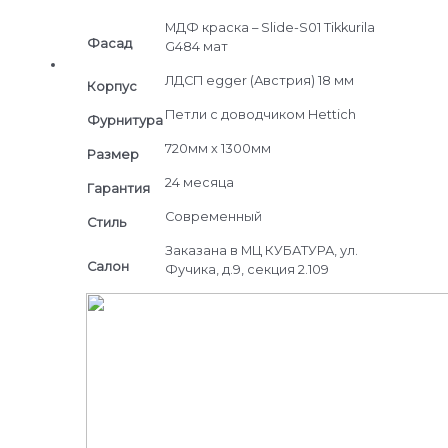
МДФ краска – Slide-S01 Tikkurila
Фасад
G484 мат
ЛДСП egger (Австрия) 18 мм
Корпус
Петли c доводчиком Hettich
Фурнитура
720мм х 1300мм
Размер
24 месяца
Гарантия
Современный
Стиль
Заказана в МЦ КУБАТУРА, ул.
Салон
Фучика, д.9, секция 2.109