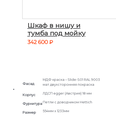
Шкаф в нишу и
тумба под мойку
342 600
₽
МДФ краска – Slide-S01 RAL 9003
Фасад
мат двухсторонняя покраска
ЛДСП egger (Австрия) 18 мм
Корпус
Петли c доводчиком Hettich
Фурнитура
554мм х 1233мм
Размер