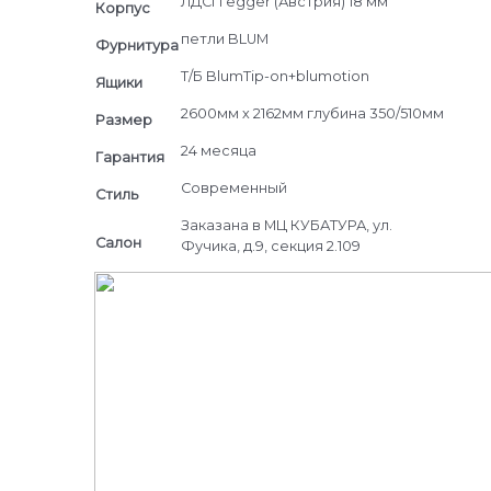
ЛДСП egger (Австрия) 18 мм
Корпус
петли BLUM
Фурнитура
Т/Б BlumTip-on+blumotion
Ящики
2600мм х 2162мм глубина 350/510мм
Размер
24 месяца
Гарантия
Современный
Стиль
Заказана в МЦ КУБАТУРА, ул.
Салон
Фучика, д.9, секция 2.109