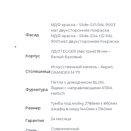
МДФ краска – Slide-S01 RAL 9003
мат двухсторонняя покраска
Фасад
МДФ краска – Slide-S04 т22 RAL
9001 мат двухсторонняя покраска
ЛДСП EGGER (Австрия) 18 мм –
Корпус
белый базовый
Искусственный камень – Акрил,
Столешница
GRANDEX M-711
Петли c доводчиком BLUM,
Ящики с направляющими ATIRA
Фурнитура
Hettich
Тумба под мойку 2786мм х 860мм
Размер
Шкафы в нишу 1440мм х 1740мм
24 месяца
Гарантия
Современный
Стиль