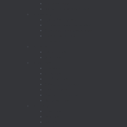
Минимализм
В скандинавском стиле
По фасаду
Кухни без ручек
С рамочными фасадами
С радиусными фасадами
С декоративной
фрезеровкой
По цене
Недорогие
Элитные
По форме
Прямые
Угловые
П-образные
С барной стойкой
С островом
Кухни до потолка
Встроенные
По цвету
Светлые
Тёмные
Белые