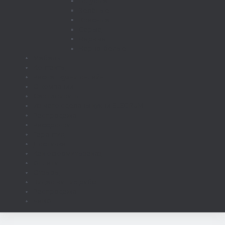
Голубые
Зелёные
Красные
Серые
Черные
Черно-белые
Мебель
Контакты
Расчет кухни онлайн
О компании
Сертификаты
Из чего сделаны кухни ELEGRUM
Распродажа
Рассрочка
Гарантия
Доставка
Как оформить заказ
Оплата
Отзывы
Видео наших работ
Распродажа
ЧаВО