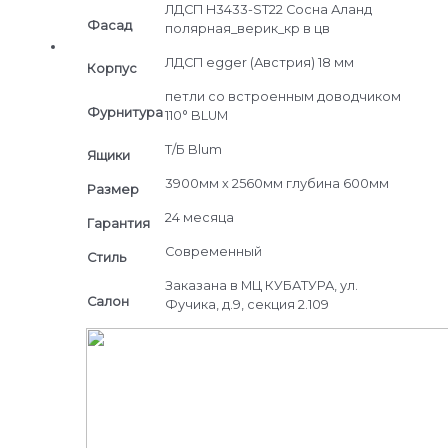
ЛДСП H3433-ST22 Сосна Аланд
Фасад
полярная_верик_кр в цв
ЛДСП egger (Австрия) 18 мм
Корпус
петли со встроенным доводчиком
Фурнитура
110° BLUM
Т/Б Blum
Ящики
3900мм х 2560мм глубина 600мм
Размер
24 месяца
Гарантия
Современный
Стиль
Заказана в МЦ КУБАТУРА, ул.
Салон
Фучика, д.9, секция 2.109